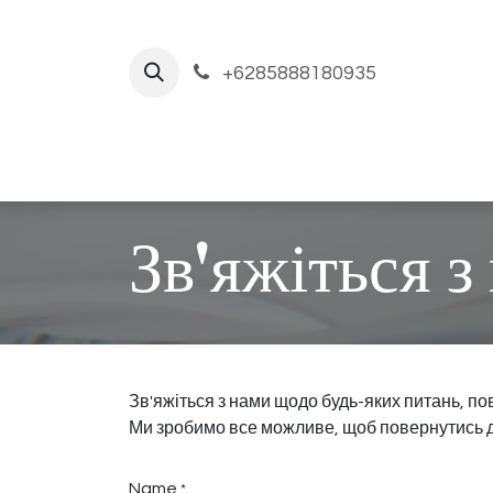
Skip to Content
+6285888180935
Головна
Послуги
Зв'яжіться з
Зв'яжіться з нами щодо будь-яких питань, п
Ми зробимо все можливе, щоб повернутись 
Name
*