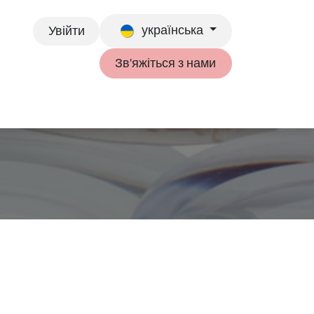
українська
Увійти
Зв'яжіться з нами
ься з нами
GГалерея