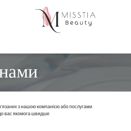
Записатися на прийом
Прайс-лист
Зв'яжіт
 нами
ов'язаних з нашою компанією або послугами.
до вас якомога швидше.